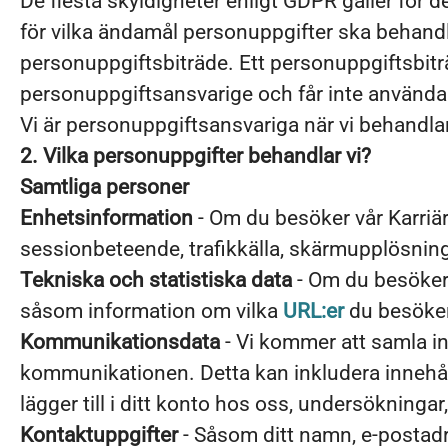
De flesta skyldigheter enligt GDPR gäller för
för vilka ändamål personuppgifter ska behand
personuppgiftsbiträde. Ett personuppgiftsbitr
personuppgiftsansvarige och får inte använda
Vi är personuppgiftsansvariga när vi behandla
2. Vilka personuppgifter behandlar vi?
Samtliga personer
Enhetsinformation
- Om du besöker vår Karriär
sessionbeteende, trafikkälla, skärmupplösning
Tekniska och statistiska data
- Om du besöker 
såsom information om vilka
URL:er
du besöker,
Kommunikationsdata
- Vi kommer att samla i
kommunikationen. Detta kan inkludera innehål
lägger till i ditt konto hos oss, undersökningar,
Kontaktuppgifter
- Såsom ditt namn, e-postad