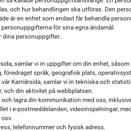
 den så kallade personuppgiftsansvarige. En pers
las, och hur behandlingen ska utföras. Den pers
äde är en enhet som endast får behandla personu
 personuppgifterna för sina egna ändamål.
r dina personuppgifter..
sida, samlar vi in uppgifter om din enhet, såsom
, föredraget språk, geografisk plats, operativs
vår Karriärsida, samlar vi in tekniska och stati
 och din aktivitet på webbplatsen.
n och lagra din kommunikation med oss, inklusiv
let i e-postmeddelanden, videoinspelningar, me
 osv.
ress, telefonnummer och fysisk adress.