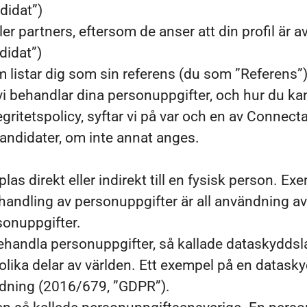
didat”)
ler partners, eftersom de anser att din profil är a
didat”)
m listar dig som sin referens (du som ”Referens”)
 vi behandlar dina personuppgifter, och hur du ka
egritetspolicy, syftar vi på var och en av Connec
didater, om inte annat anges.
as direkt eller indirekt till en fysisk person. E
andling av personuppgifter är all användning a
sonuppgifter.
behandla personuppgifter, så kallade dataskyddsla
olika delar av världen. Ett exempel på en datask
rdning (2016/679, ”GDPR”).